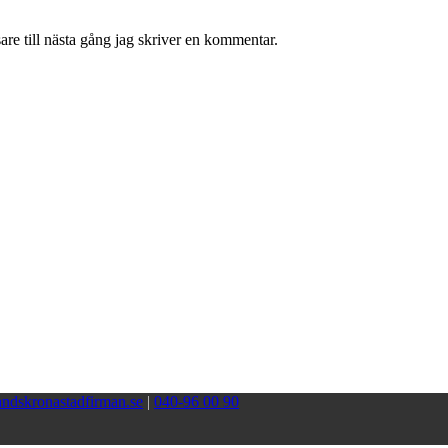
re till nästa gång jag skriver en kommentar.
ndskronastadfirman.se
|
040-96 00 90