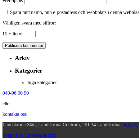
Webbplats
Spara mitt namn, min e-postadress och webbplats i denna webbläsa
Vänligen svara med siffror:
11 + tio =
Arkiv
Kategorier
Inga kategorier
040-96 00 90
eller
kontakta oss
Landskrona Städ, Landskrona Centrum, 261 34 Landskrona |
info@la
Skapad av Uppereight.com