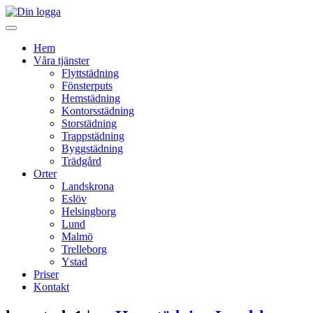
Hem
Våra tjänster
Flyttstädning
Fönsterputs
Hemstädning
Kontorsstädning
Storstädning
Trappstädning
Byggstädning
Trädgård
Orter
Landskrona
Eslöv
Helsingborg
Lund
Malmö
Trelleborg
Ystad
Priser
Kontakt