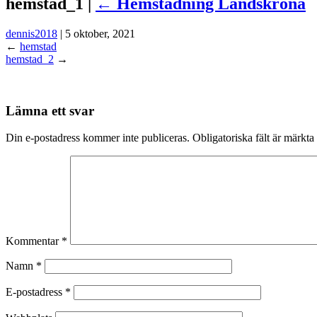
hemstad_1 |
←
Hemstädning Landskrona
dennis2018
|
5 oktober, 2021
←
hemstad
hemstad_2
→
Lämna ett svar
Din e-postadress kommer inte publiceras.
Obligatoriska fält är märkta
Kommentar
*
Namn
*
E-postadress
*