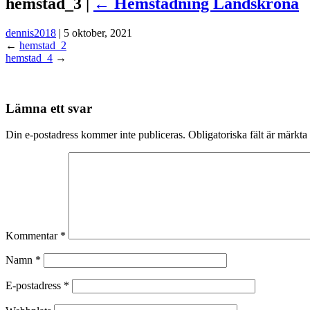
hemstad_3 |
←
Hemstädning Landskrona
dennis2018
|
5 oktober, 2021
←
hemstad_2
hemstad_4
→
Lämna ett svar
Din e-postadress kommer inte publiceras.
Obligatoriska fält är märkta
Kommentar
*
Namn
*
E-postadress
*