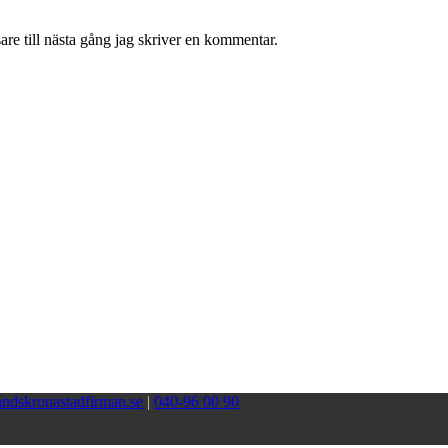
re till nästa gång jag skriver en kommentar.
ndskronastadfirman.se
|
040-96 00 90