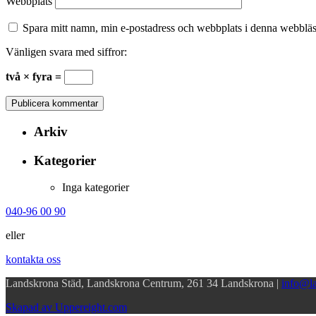
Webbplats
Spara mitt namn, min e-postadress och webbplats i denna webbläsa
Vänligen svara med siffror:
två × fyra =
Arkiv
Kategorier
Inga kategorier
040-96 00 90
eller
kontakta oss
Landskrona Städ, Landskrona Centrum, 261 34 Landskrona |
info@la
Skapad av Uppereight.com