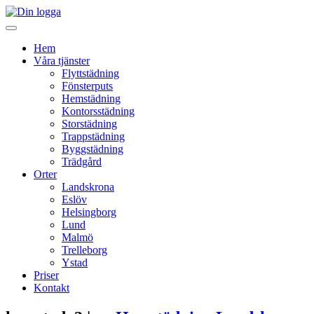
Hem
Våra tjänster
Flyttstädning
Fönsterputs
Hemstädning
Kontorsstädning
Storstädning
Trappstädning
Byggstädning
Trädgård
Orter
Landskrona
Eslöv
Helsingborg
Lund
Malmö
Trelleborg
Ystad
Priser
Kontakt